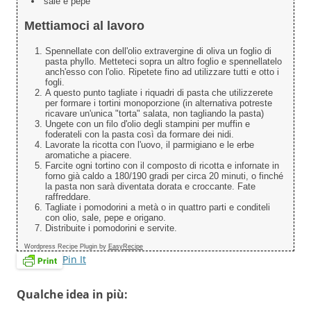
sale e pepe
Mettiamoci al lavoro
Spennellate con dell'olio extravergine di oliva un foglio di
pasta phyllo. Metteteci sopra un altro foglio e spennellatelo
anch'esso con l'olio. Ripetete fino ad utilizzare tutti e otto i
fogli.
A questo punto tagliate i riquadri di pasta che utilizzerete
per formare i tortini monoporzione (in alternativa potreste
ricavare un'unica "torta" salata, non tagliando la pasta)
Ungete con un filo d'olio degli stampini per muffin e
foderateli con la pasta così da formare dei nidi.
Lavorate la ricotta con l'uovo, il parmigiano e le erbe
aromatiche a piacere.
Farcite ogni tortino con il composto di ricotta e infornate in
forno già caldo a 180/190 gradi per circa 20 minuti, o finché
la pasta non sarà diventata dorata e croccante. Fate
raffreddare.
Tagliate i pomodorini a metà o in quattro parti e conditeli
con olio, sale, pepe e origano.
Distribuite i pomodorini e servite.
Wordpress Recipe Plugin by
EasyRecipe
Pin It
Qualche idea in più: