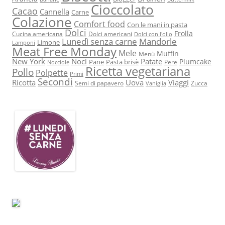
Cioccolato
Cacao
Cannella
Carne
Colazione
Comfort food
Con le mani in pasta
Dolci
Frolla
Cucina americana
Dolci americani
Dolci con l'olio
Lunedì senza carne
Mandorle
Limone
Lamponi
Meat Free Monday
Mele
Muffin
Menù
New York
Noci
Patate
Plumcake
Pane
Pasta brisè
Pere
Nocciole
Ricetta vegetariana
Pollo
Polpette
Primi
Secondi
Ricotta
Uova
Viaggi
Semi di papavero
Zucca
Vaniglia