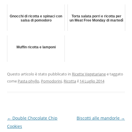
Gnocchi di ricotta e spinaci con
Torta salata porri e ricotta per
salsa di pomodoro
un Meat Free Monday di martedì
Muffin ricotta e lamponi
Questo articolo è stato pubblicato in
Ricette Vegetariane
e taggato
come
Pasta phyllo
,
Pomodorini
,
Ricotta
il
14 Luglio 2014
Navigazione
←
Double Chocolate Chip
Biscotti alle mandorle
→
articolo
Cookies