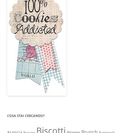
COSA STAI CERCANDO?
Biscotti
Brunch
Arancia
Blogger
Banane
Buttermilk