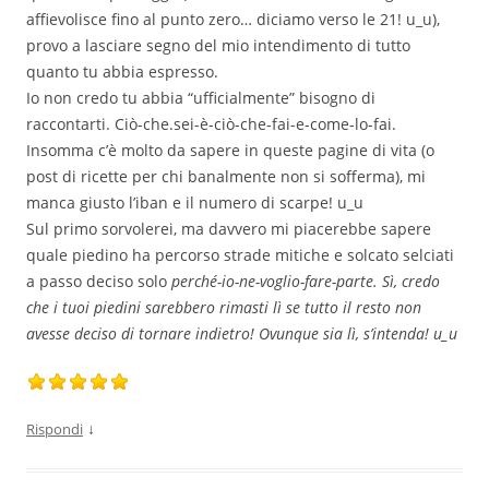
affievolisce fino al punto zero… diciamo verso le 21! u_u),
provo a lasciare segno del mio intendimento di tutto
quanto tu abbia espresso.
Io non credo tu abbia “ufficialmente” bisogno di
raccontarti. Ciò-che.sei-è-ciò-che-fai-e-come-lo-fai.
Insomma c’è molto da sapere in queste pagine di vita (o
post di ricette per chi banalmente non si sofferma), mi
manca giusto l’iban e il numero di scarpe! u_u
Sul primo sorvolerei, ma davvero mi piacerebbe sapere
quale piedino ha percorso strade mitiche e solcato selciati
a passo deciso solo
perché-io-ne-voglio-fare-parte. Sì, credo
che i tuoi piedini sarebbero rimasti lì se tutto il resto non
avesse deciso di tornare indietro! Ovunque sia
lì, s’intenda! u_u
↓
Rispondi