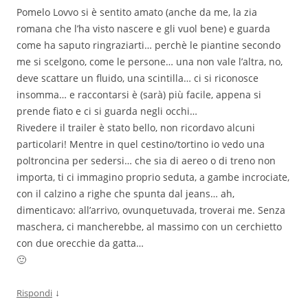
Pomelo Lovvo si è sentito amato (anche da me, la zia
romana che l’ha visto nascere e gli vuol bene) e guarda
come ha saputo ringraziarti… perchè le piantine secondo
me si scelgono, come le persone… una non vale l’altra, no,
deve scattare un fluido, una scintilla… ci si riconosce
insomma… e raccontarsi è (sarà) più facile, appena si
prende fiato e ci si guarda negli occhi…
Rivedere il trailer è stato bello, non ricordavo alcuni
particolari! Mentre in quel cestino/tortino io vedo una
poltroncina per sedersi… che sia di aereo o di treno non
importa, ti ci immagino proprio seduta, a gambe incrociate,
con il calzino a righe che spunta dal jeans… ah,
dimenticavo: all’arrivo, ovunquetuvada, troverai me. Senza
maschera, ci mancherebbe, al massimo con un cerchietto
con due orecchie da gatta…
🙂
↓
Rispondi