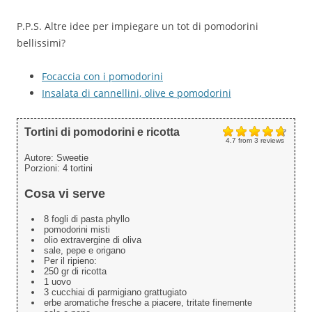
P.P.S. Altre idee per impiegare un tot di pomodorini
bellissimi?
Focaccia con i pomodorini
Insalata di cannellini, olive e pomodorini
Tortini di pomodorini e ricotta
4.7
from
3
reviews
Autore:
Sweetie
Porzioni:
4 tortini
Cosa vi serve
8 fogli di pasta phyllo
pomodorini misti
olio extravergine di oliva
sale, pepe e origano
Per il ripieno:
250 gr di ricotta
1 uovo
3 cucchiai di parmigiano grattugiato
erbe aromatiche fresche a piacere, tritate finemente