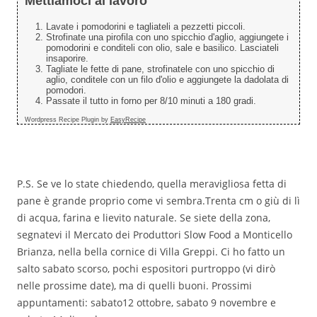
Mettiamoci al lavoro
Lavate i pomodorini e tagliateli a pezzetti piccoli.
Strofinate una pirofila con uno spicchio d'aglio, aggiungete i
pomodorini e conditeli con olio, sale e basilico. Lasciateli
insaporire.
Tagliate le fette di pane, strofinatele con uno spicchio di
aglio, conditele con un filo d'olio e aggiungete la dadolata di
pomodori.
Passate il tutto in forno per 8/10 minuti a 180 gradi.
Wordpress Recipe Plugin by
EasyRecipe
P.S. Se ve lo state chiedendo, quella meravigliosa fetta di
pane è grande proprio come vi sembra.Trenta cm o giù di lì
di acqua, farina e lievito naturale. Se siete della zona,
segnatevi il Mercato dei Produttori Slow Food a Monticello
Brianza, nella bella cornice di Villa Greppi. Ci ho fatto un
salto sabato scorso, pochi espositori purtroppo (vi dirò
nelle prossime date), ma di quelli buoni. Prossimi
appuntamenti: sabato12 ottobre, sabato 9 novembre e