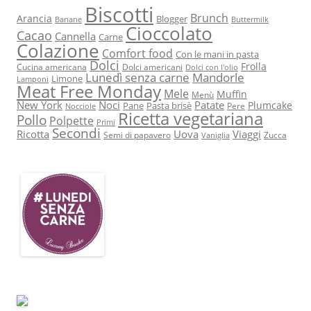
Biscotti
Brunch
Arancia
Blogger
Banane
Buttermilk
Cioccolato
Cacao
Cannella
Carne
Colazione
Comfort food
Con le mani in pasta
Dolci
Frolla
Cucina americana
Dolci americani
Dolci con l'olio
Lunedì senza carne
Mandorle
Limone
Lamponi
Meat Free Monday
Mele
Muffin
Menù
New York
Noci
Patate
Plumcake
Pane
Pasta brisè
Pere
Nocciole
Ricetta vegetariana
Pollo
Polpette
Primi
Secondi
Ricotta
Uova
Viaggi
Semi di papavero
Zucca
Vaniglia