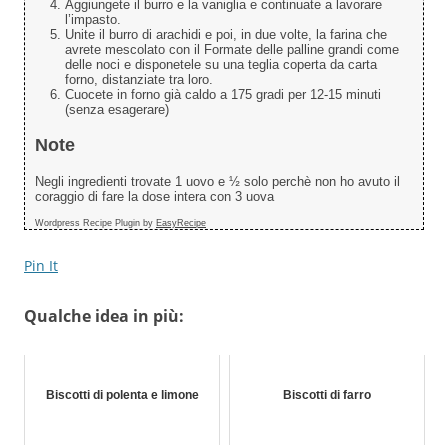
Aggiungete il burro e la vaniglia e continuate a lavorare
l’impasto.
Unite il burro di arachidi e poi, in due volte, la farina che
avrete mescolato con il Formate delle palline grandi come
delle noci e disponetele su una teglia coperta da carta
forno, distanziate tra loro.
Cuocete in forno già caldo a 175 gradi per 12-15 minuti
(senza esagerare)
Note
Negli ingredienti trovate 1 uovo e ½ solo perchè non ho avuto il
coraggio di fare la dose intera con 3 uova
Wordpress Recipe Plugin by
EasyRecipe
Pin It
Qualche idea in più:
Biscotti di polenta e limone
Biscotti di farro