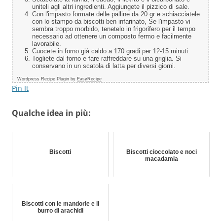
uniteli agli altri ingredienti. Aggiungete il pizzico di sale.
Con l'impasto formate delle palline da 20 gr e schiacciatele
con lo stampo da biscotti ben infarinato, Se l'impasto vi
sembra troppo morbido, tenetelo in frigorifero per il tempo
necessario ad ottenere un composto fermo e facilmente
lavorabile.
Cuocete in forno già caldo a 170 gradi per 12-15 minuti.
Togliete dal forno e fare raffreddare su una griglia. Si
conservano in un scatola di latta per diversi giorni.
Wordpress Recipe Plugin by
EasyRecipe
Pin It
Qualche idea in più:
Biscotti
Biscotti cioccolato e noci
macadamia
Biscotti con le mandorle e il
burro di arachidi