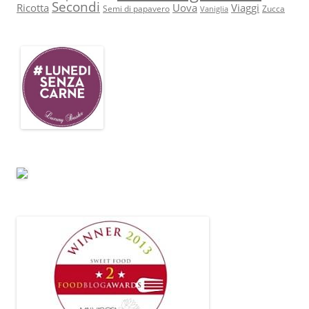
Secondi
Ricotta
Uova
Viaggi
Semi di papavero
Zucca
Vaniglia