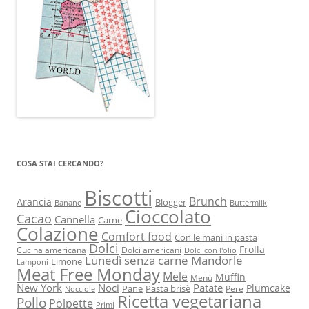
COSA STAI CERCANDO?
Biscotti
Brunch
Arancia
Blogger
Banane
Buttermilk
Cioccolato
Cacao
Cannella
Carne
Colazione
Comfort food
Con le mani in pasta
Dolci
Frolla
Cucina americana
Dolci americani
Dolci con l'olio
Lunedì senza carne
Mandorle
Limone
Lamponi
Meat Free Monday
Mele
Muffin
Menù
New York
Noci
Patate
Plumcake
Pane
Pasta brisè
Pere
Nocciole
Ricetta vegetariana
Pollo
Polpette
Primi