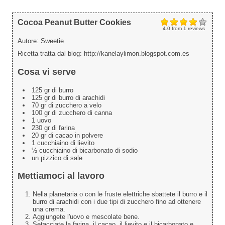
Cocoa Peanut Butter Cookies
4.0
from
1
reviews
Autore:
Sweetie
Ricetta tratta dal blog: http://kanelaylimon.blogspot.com.es
Cosa vi serve
125 gr di burro
125 gr di burro di arachidi
70 gr di zucchero a velo
100 gr di zucchero di canna
1 uovo
230 gr di farina
20 gr di cacao in polvere
1 cucchiaino di lievito
½ cucchiaino di bicarbonato di sodio
un pizzico di sale
Mettiamoci al lavoro
Nella planetaria o con le fruste elettriche sbattete il burro e il
burro di arachidi con i due tipi di zucchero fino ad ottenere
una crema.
Aggiungete l'uovo e mescolate bene.
Setacciate la farina, il cacao, il lievito e il bicarbonato e