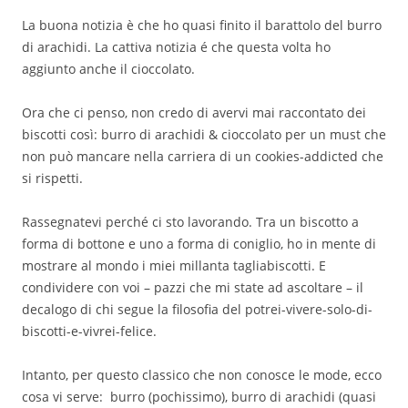
La buona notizia è che ho quasi finito il barattolo del burro
di arachidi. La cattiva notizia é che questa volta ho
aggiunto anche il cioccolato.
Ora che ci penso, non credo di avervi mai raccontato dei
biscotti così: burro di arachidi & cioccolato per un must che
non può mancare nella carriera di un cookies-addicted che
si rispetti.
Rassegnatevi perché ci sto lavorando. Tra un biscotto a
forma di bottone e uno a forma di coniglio, ho in mente di
mostrare al mondo i miei millanta tagliabiscotti. E
condividere con voi – pazzi che mi state ad ascoltare – il
decalogo di chi segue la filosofia del potrei-vivere-solo-di-
biscotti-e-vivrei-felice.
Intanto, per questo classico che non conosce le mode, ecco
cosa vi serve: burro (pochissimo), burro di arachidi (quasi