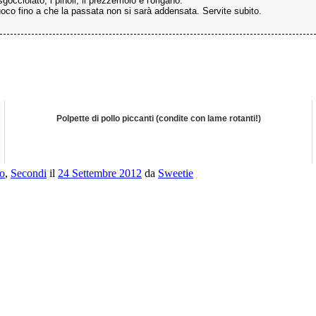
occiolato, i pinoli, il prezzemolo e l'origano.
uoco fino a che la passata non si sarà addensata. Servite subito.
Polpette di pollo piccanti (condite con lame rotanti!)
lo
,
Secondi
il
24 Settembre 2012
da
Sweetie