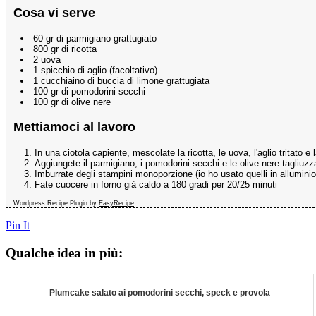
Cosa vi serve
60 gr di parmigiano grattugiato
800 gr di ricotta
2 uova
1 spicchio di aglio (facoltativo)
1 cucchiaino di buccia di limone grattugiata
100 gr di pomodorini secchi
100 gr di olive nere
Mettiamoci al lavoro
In una ciotola capiente, mescolate la ricotta, le uova, l'aglio tritato e
Aggiungete il parmigiano, i pomodorini secchi e le olive nere tagliuz
Imburrate degli stampini monoporzione (io ho usato quelli in alluminio
Fate cuocere in forno già caldo a 180 gradi per 20/25 minuti
Wordpress Recipe Plugin by
EasyRecipe
Pin It
Qualche idea in più:
Plumcake salato ai pomodorini secchi, speck e provola