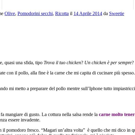
ome
Olive
,
Pomodorini secchi
,
Ricotta
il
14 Aprile 2014
da
Sweetie
e, quasi una sfida, tipo
Trova il tuo chicken
?
Un chicken è per sempre
?
ate con il pollo, alla fine è la carne che mi capita di cucinare più spesso
ndo mi metto a preparare del pollo mentre sull’Iphone tutto impiastricci
fa mangiare di gusto. La cottura nella salsa rende la
carne molto tener
enza essere invadente.
 il pomodoro fresco. “Magari un’altra volta” è quello che mi dico in que