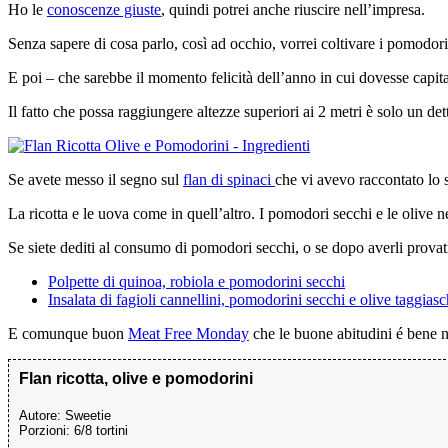
Ho le
conoscenze giuste
, quindi potrei anche riuscire nell’impresa.
Senza sapere di cosa parlo, così ad occhio, vorrei coltivare i pomodori
E poi – che sarebbe il momento felicità dell’anno in cui dovesse capita
Il fatto che possa raggiungere altezze superiori ai 2 metri è solo un det
Se avete messo il segno sul
flan di spinaci
che vi avevo raccontato lo 
La ricotta e le uova come in quell’altro. I pomodori secchi e le olive n
Se siete dediti al consumo di pomodori secchi, o se dopo averli provati 
Polpette di quinoa, robiola e pomodorini secchi
Insalata di fagioli cannellini, pomodorini secchi e olive taggias
E comunque buon
Meat Free Monday
che le buone abitudini é bene n
Flan ricotta, olive e pomodorini
Autore:
Sweetie
Porzioni:
6/8 tortini