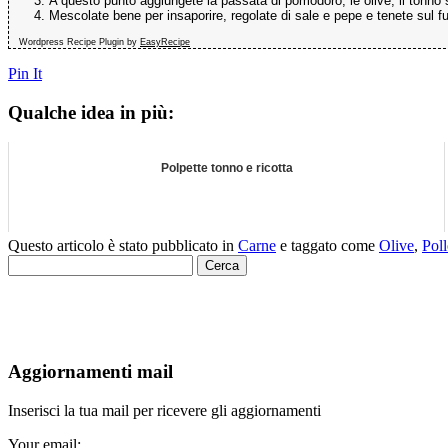
A questo punto aggiungete la passata di pomodoro, le olive, il tonno sg
Mescolate bene per insaporire, regolate di sale e pepe e tenete sul f
Wordpress Recipe Plugin by
EasyRecipe
Pin It
Qualche idea in più:
Polpette tonno e ricotta
Questo articolo è stato pubblicato in
Carne
e taggato come
Olive
,
Pol
Ricerca
per:
Aggiornamenti mail
Inserisci la tua mail per ricevere gli aggiornamenti
Your email: