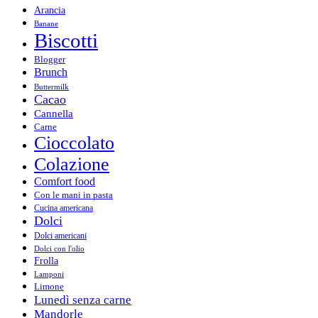
Arancia
Banane
Biscotti
Blogger
Brunch
Buttermilk
Cacao
Cannella
Carne
Cioccolato
Colazione
Comfort food
Con le mani in pasta
Cucina americana
Dolci
Dolci americani
Dolci con l'olio
Frolla
Lamponi
Limone
Lunedì senza carne
Mandorle