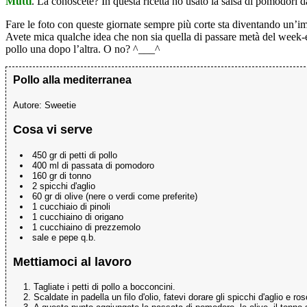
Mutti
. La conoscete? In questa ricetta ho usato la salsa di pomodori da
Fare le foto con queste giornate sempre più corte sta diventando un’impr
Avete mica qualche idea che non sia quella di passare metà del week-en
pollo una dopo l’altra. O no? ^___^
Pollo alla mediterranea
Autore:
Sweetie
Cosa vi serve
450 gr di petti di pollo
400 ml di passata di pomodoro
160 gr di tonno
2 spicchi d'aglio
60 gr di olive (nere o verdi come preferite)
1 cucchiaio di pinoli
1 cucchiaino di origano
1 cucchiaino di prezzemolo
sale e pepe q.b.
Mettiamoci al lavoro
Tagliate i petti di pollo a bocconcini.
Scaldate in padella un filo d'olio, fatevi dorare gli spicchi d'aglio e 