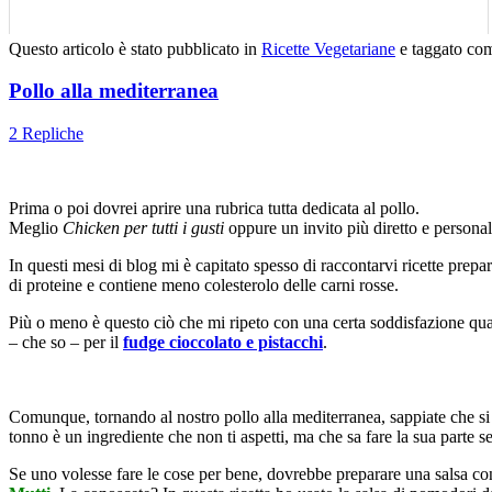
Questo articolo è stato pubblicato in
Ricette Vegetariane
e taggato c
Pollo alla mediterranea
2 Repliche
Prima o poi dovrei aprire una rubrica tutta dedicata al pollo.
Meglio
Chicken per tutti i gusti
oppure un invito più diretto e personal
In questi mesi di blog mi è capitato spesso di raccontarvi ricette prepar
di proteine e contiene meno colesterolo delle carni rosse.
Più o meno è questo ciò che mi ripeto con una certa soddisfazione qua
– che so – per il
fudge cioccolato e pistacchi
.
Comunque, tornando al nostro pollo alla mediterranea, sappiate che si 
tonno è un ingrediente che non ti aspetti, ma che sa fare la sua parte s
Se uno volesse fare le cose per bene, dovrebbe preparare una salsa con