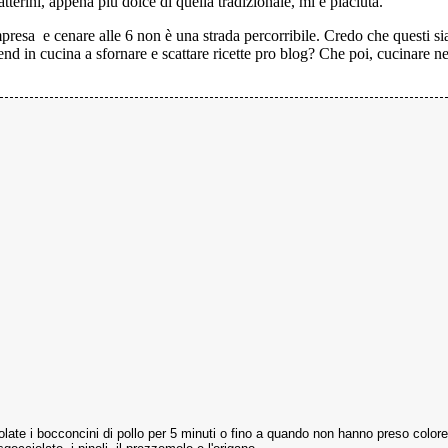
tterini, appena più dolce di quella tradizionale, mi è piaciuta.
esa e cenare alle 6 non è una strada percorribile. Credo che questi siano
d in cucina a sfornare e scattare ricette pro blog? Che poi, cucinare nel
rosolate i bocconcini di pollo per 5 minuti o fino a quando non hanno preso colore