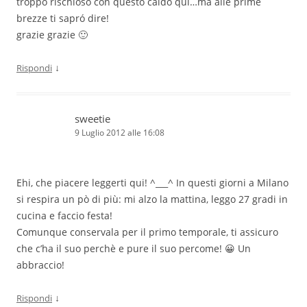
troppo rischioso con questo caldo qui…ma alle prime
brezze ti sapró dire!
grazie grazie 🙂
↓
Rispondi
sweetie
9 Luglio 2012 alle 16:08
Ehi, che piacere leggerti qui! ^___^ In questi giorni a Milano
si respira un pò di più: mi alzo la mattina, leggo 27 gradi in
cucina e faccio festa!
Comunque conservala per il primo temporale, ti assicuro
che c’ha il suo perchè e pure il suo percome! 😀 Un
abbraccio!
↓
Rispondi