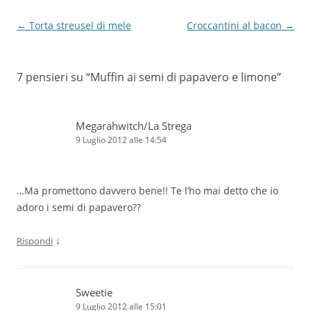
Navigazione
←
Torta streusel di mele
Croccantini al bacon
→
articolo
7 pensieri su “
Muffin ai semi di papavero e limone
”
Megarahwitch/La Strega
9 Luglio 2012 alle 14:54
…Ma promettono davvero bene!! Te l’ho mai detto che io
adoro i semi di papavero??
↓
Rispondi
Sweetie
9 Luglio 2012 alle 15:01