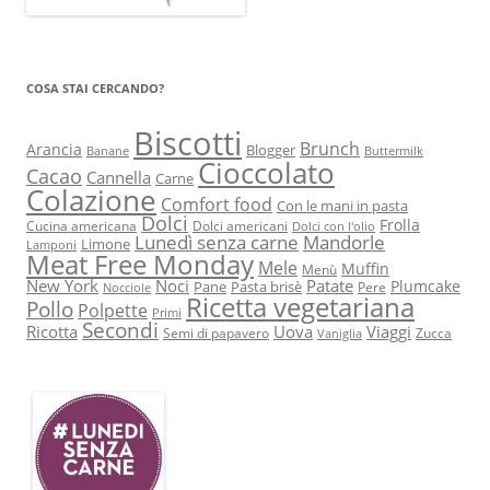
COSA STAI CERCANDO?
Biscotti
Brunch
Arancia
Blogger
Banane
Buttermilk
Cioccolato
Cacao
Cannella
Carne
Colazione
Comfort food
Con le mani in pasta
Dolci
Frolla
Cucina americana
Dolci americani
Dolci con l'olio
Lunedì senza carne
Mandorle
Limone
Lamponi
Meat Free Monday
Mele
Muffin
Menù
New York
Noci
Patate
Plumcake
Pane
Pasta brisè
Pere
Nocciole
Ricetta vegetariana
Pollo
Polpette
Primi
Secondi
Ricotta
Uova
Viaggi
Semi di papavero
Zucca
Vaniglia