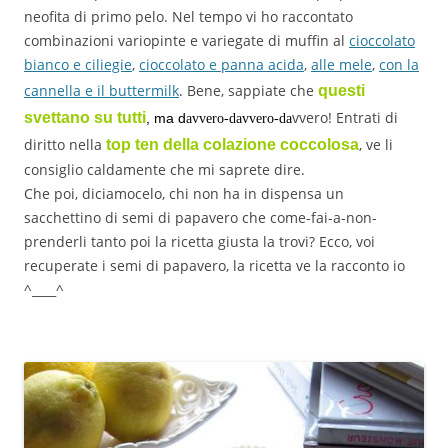
neofita di primo pelo. Nel tempo vi ho raccontato
combinazioni variopinte e variegate di muffin al
cioccolato
bianco e ciliegie
,
cioccolato e panna acida
,
alle mele
,
con la
cannella e il buttermilk
. Bene, sappiate che
questi
vvero! Entrati di
svettano su tutti
, ma d
avvero-davvero-da
diritto nella
, ve li
top ten della colazione coccolosa
consiglio caldamente che mi saprete dire.
Che poi, diciamocelo, chi non ha in dispensa un
sacchettino di semi di papavero che come-fai-a-non-
prenderli tanto poi la ricetta giusta la trovi? Ecco, voi
recuperate i semi di papavero, la ricetta ve la racconto io
^____^