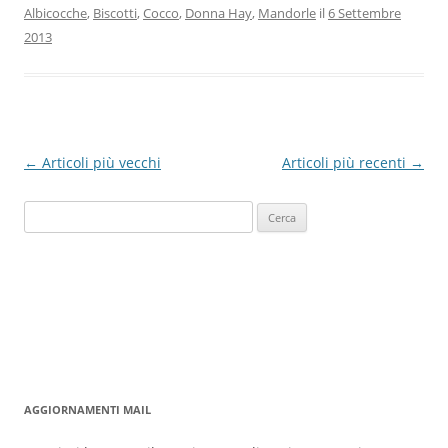
Albicocche
,
Biscotti
,
Cocco
,
Donna Hay
,
Mandorle
il
6 Settembre
2013
Navigazione
←
Articoli più vecchi
Articoli più recenti
→
articolo
Ricerca
per:
AGGIORNAMENTI MAIL