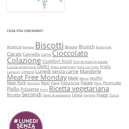
COSA STAI CERCANDO?
Biscotti
Brunch
Arancia
Blogger
Banane
Buttermilk
Cioccolato
Cacao
Cannella
Carne
Colazione
Comfort food
Con le mani in pasta
Dolci
Frolla
Cucina americana
Dolci americani
Dolci con l'olio
Lunedì senza carne
Mandorle
Limone
Lamponi
Meat Free Monday
Mele
Muffin
Menù
New York
Noci
Patate
Plumcake
Pane
Pasta brisè
Pere
Nocciole
Ricetta vegetariana
Pollo
Polpette
Primi
Secondi
Ricotta
Uova
Viaggi
Semi di papavero
Zucca
Vaniglia