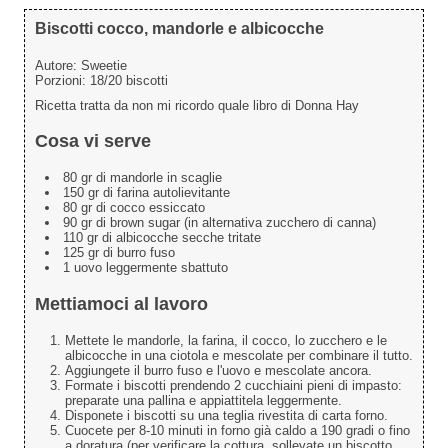
Biscotti cocco, mandorle e albicocche
Autore:
Sweetie
Porzioni:
18/20 biscotti
Ricetta tratta da non mi ricordo quale libro di Donna Hay
Cosa vi serve
80 gr di mandorle in scaglie
150 gr di farina autolievitante
80 gr di cocco essiccato
90 gr di brown sugar (in alternativa zucchero di canna)
110 gr di albicocche secche tritate
125 gr di burro fuso
1 uovo leggermente sbattuto
Mettiamoci al lavoro
Mettete le mandorle, la farina, il cocco, lo zucchero e le
albicocche in una ciotola e mescolate per combinare il tutto.
Aggiungete il burro fuso e l'uovo e mescolate ancora.
Formate i biscotti prendendo 2 cucchiaini pieni di impasto:
preparate una pallina e appiattitela leggermente.
Disponete i biscotti su una teglia rivestita di carta forno.
Cuocete per 8-10 minuti in forno già caldo a 190 gradi o fino
a doratura (per verificare la cottura, sollevate un biscotto