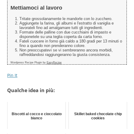
Mettiamoci al lavoro
Tritate grossolanamente le mandorle con lo zucchero.
Aggiungete la farina, gli albumi e l'estratto di vaniglia e
lavorateli fino ad amalgamare tutti gli ingredienti.
Formate delle palline con due cucchiaini di impasto e
disponetele su una teglia coperta da carta forno.
Fateli cuocere in forno già caldo a 180 gradi per 13 minuti o
fino a quando non prenderanno colore.
Non preoccupatevi se vi sembreranno ancora morbidi,
raffreddandosi raggiungeranno la giusta consistenza.
Wordpress Recipe Plugin by
EasyRecipe
Pin It
Qualche idea in più:
Biscotti al cocco e cioccolato
Skillet baked chocolate chip
bianco
cookies