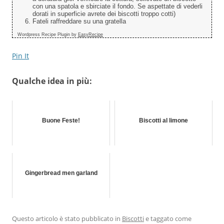
con una spatola e sbirciate il fondo. Se aspettate di vederli
dorati in superficie avrete dei biscotti troppo cotti)
Fateli raffreddare su una gratella
Wordpress Recipe Plugin by
EasyRecipe
Pin It
Qualche idea in più:
Buone Feste!
Biscotti al limone
Gingerbread men garland
Questo articolo è stato pubblicato in
Biscotti
e taggato come