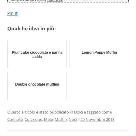
Wordpress Recipe Plugin by
EasyRecipe
Pin It
Qualche idea in più:
Plumcake cioccolato e panna
Lemon Poppy Muffin
acida
Double chocolate muffins
Questo articolo è stato pubblicato in
Dolci
e taggato come
Cannella
,
Colazione
,
Mele
,
Muffin
,
Noci
il
25 Novembre 2013