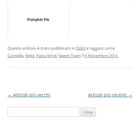
Pumpkin Pie
Questo articolo è stato pubblicato in
Dolci
e taggato come
Cannella
,
Mele
,
Pasta brisè
,
Sweet Team
il
6 Novembre 2013
Navigazione
←
Articoli più vecchi
Articoli più recenti
→
articolo
Ricerca
per: