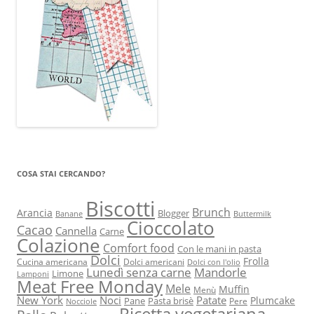
COSA STAI CERCANDO?
Biscotti
Brunch
Arancia
Blogger
Banane
Buttermilk
Cioccolato
Cacao
Cannella
Carne
Colazione
Comfort food
Con le mani in pasta
Dolci
Frolla
Cucina americana
Dolci americani
Dolci con l'olio
Lunedì senza carne
Mandorle
Limone
Lamponi
Meat Free Monday
Mele
Muffin
Menù
New York
Noci
Patate
Plumcake
Pane
Pasta brisè
Pere
Nocciole
Ricetta vegetariana