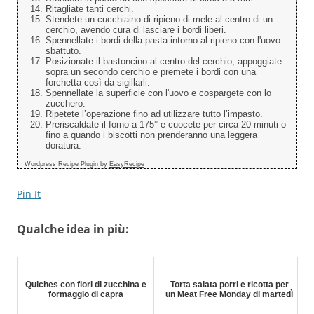
Ritagliate tanti cerchi.
Stendete un cucchiaino di ripieno di mele al centro di un
cerchio, avendo cura di lasciare i bordi liberi.
Spennellate i bordi della pasta intorno al ripieno con l'uovo
sbattuto.
Posizionate il bastoncino al centro del cerchio, appoggiate
sopra un secondo cerchio e premete i bordi con una
forchetta così da sigillarli.
Spennellate la superficie con l'uovo e cospargete con lo
zucchero.
Ripetete l’operazione fino ad utilizzare tutto l’impasto.
Preriscaldate il forno a 175° e cuocete per circa 20 minuti o
fino a quando i biscotti non prenderanno una leggera
doratura.
Wordpress Recipe Plugin by
EasyRecipe
Pin It
Qualche idea in più:
Quiches con fiori di zucchina e
Torta salata porri e ricotta per
formaggio di capra
un Meat Free Monday di martedì