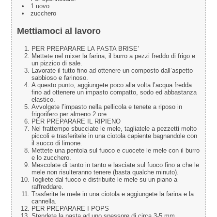
1 uovo
zucchero
Mettiamoci al lavoro
PER PREPARARE LA PASTA BRISE’
Mettete nel mixer la farina, il burro a pezzi freddo di frigo e
un pizzico di sale.
Lavorate il tutto fino ad ottenere un composto dall’aspetto
sabbioso e farinoso.
A questo punto, aggiungete poco alla volta l’acqua fredda
fino ad ottenere un impasto compatto, sodo ed abbastanza
elastico.
Avvolgete l’impasto nella pellicola e tenete a riposo in
frigorifero per almeno 2 ore.
PER PREPARARE IL RIPIENO
Nel frattempo sbucciate le mele, tagliatele a pezzetti molto
piccoli e trasferitele in una ciotola capiente bagnandole con
il succo di limone.
Mettete una pentola sul fuoco e cuocete le mele con il burro
e lo zucchero.
Mescolate di tanto in tanto e lasciate sul fuoco fino a che le
mele non risulteranno tenere (basta qualche minuto).
Togliete dal fuoco e distribuite le mele su un piano a
raffreddare.
Trasferite le mele in una ciotola e aggiungete la farina e la
cannella.
PER PREPARARE I POPS
Stendete la pasta ad uno spessore di circa 3-5 mm.