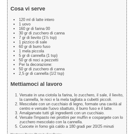
Cosa vi serve
120 ml di latte intero
1 uovo
160 gr di farina 00
30 gr di zucchero di canna
7 gr di lievito (1½ tsp)
1 pizzico di sale
60 gr di burro fuso
1 mela piccola
5 gr di cannella (1 tsp)
50 gr di noci a pezzetti
Per la decorazione:
50 gr di zucchero di canna
2,5 gr di cannella (1/2 tsp)
Mettiamoci al lavoro
Versate in una ciotola la farina, lo zucchero, il sale, il lievito,
la cannella, le noci e la mela tagliata a cubetti piccoli.
Mescolate con un cucchiaio di legno, formate una cavità al
centro e versate l'uovo sbattuto, il burro fuso e il latte.
Amalgamate tutti gli ingredienti con un cucchiaio.
Versate l'impasto nei pirottini per muffin e cospargete con lo
zucchero mescolato con la cannella.
Cuocete in forno già caldo a 180 gradi per 20/25 minuti