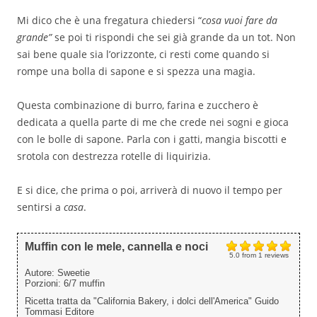
Mi dico che è una fregatura chiedersi “
cosa vuoi fare da
grande”
se poi ti rispondi che sei già grande da un tot. Non
sai bene quale sia l’orizzonte, ci resti come quando si
rompe una bolla di sapone e si spezza una magia.
Questa combinazione di burro, farina e zucchero è
dedicata a quella parte di me che crede nei sogni e gioca
con le bolle di sapone. Parla con i gatti, mangia biscotti e
srotola con destrezza rotelle di liquirizia.
E si dice, che prima o poi, arriverà di nuovo il tempo per
sentirsi a
casa
.
Muffin con le mele, cannella e noci
5.0
from
1
reviews
Autore:
Sweetie
Porzioni:
6/7 muffin
Ricetta tratta da "California Bakery, i dolci dell'America" Guido
Tommasi Editore