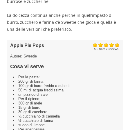
burrose e zuccherine.
La dolcezza continua anche perché in quell’impasto di
burro, zucchero e farina c’è Sweetie che gioca e quella è
una delle versioni che preferisco.
Apple Pie Pops
5.0
from
2
reviews
Autore:
Sweetie
Cosa vi serve
Per la pasta:
200 gr di farina
100 gr di burro freddo a cubetti
50 ml di acqua freddissima
un pizzico di sale
Per il ripieno:
300 gr di mele
15 gr di burro
30 gr di zucchero
¼ cucchiaino di cannella
½ cucchiaio di farina
succo di limone
Per spennellare: