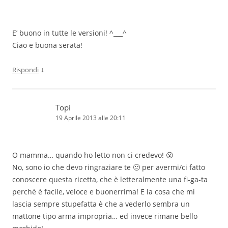
E’ buono in tutte le versioni! ^___^
Ciao e buona serata!
↓
Rispondi
Topi
19 Aprile 2013 alle 20:11
O mamma… quando ho letto non ci credevo! 😮
No, sono io che devo ringraziare te 🙂 per avermi/ci fatto
conoscere questa ricetta, che è letteralmente una fi-ga-ta
perchè è facile, veloce e buonerrima! E la cosa che mi
lascia sempre stupefatta è che a vederlo sembra un
mattone tipo arma impropria… ed invece rimane bello