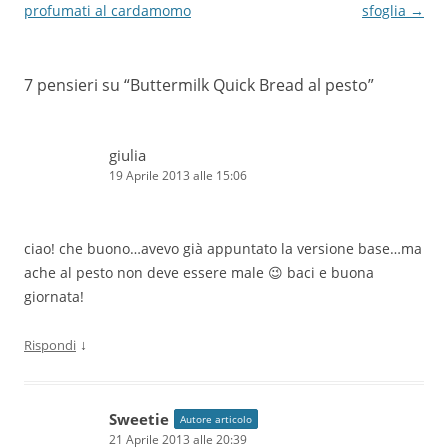
articolo
profumati al cardamomo
sfoglia
→
7 pensieri su “
Buttermilk Quick Bread al pesto
”
giulia
19 Aprile 2013 alle 15:06
ciao! che buono…avevo già appuntato la versione base…ma
ache al pesto non deve essere male 😉 baci e buona
giornata!
↓
Rispondi
Sweetie
Autore articolo
21 Aprile 2013 alle 20:39