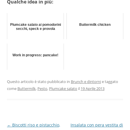
Qualche idea in più:
Plumcake salato ai pomodorini
Buttermilk chicken
secchi, speck e provola
Work in progress: pancake!
Questo articolo è stato pubblicato in
Brunch e dintorni
e taggato
come
Buttermilk
,
Pesto
,
Plumcake salato
il
19 Aprile 2013
Navigazione
←
Biscotti riso e pistacchio,
Insalata con pera vestita di