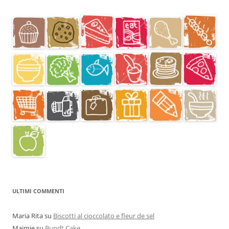
ULTIMI COMMENTI
Maria Rita
su
Biscotti al cioccolato e fleur de sel
Maimie
su
Bundt Cake