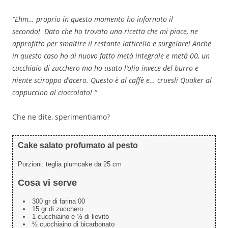
“Ehm… proprio in questo momento ho infornato il
secondo! Dato che ho trovato una ricetta che mi piace, ne
approfitto per smaltire il restante latticello e surgelare! Anche
in questo caso ho di nuovo fatto metà integrale e metà 00, un
cucchiaio di zucchero ma ho usato l’olio invece del burro e
niente sciroppo d’acero. Questo è al caffè e… cruesli Quaker al
cappuccino al cioccolato! “
Che ne dite, sperimentiamo?
Cake salato profumato al pesto
Porzioni:
teglia plumcake da 25 cm
Cosa vi serve
300 gr di farina 00
15 gr di zucchero
1 cucchiaino e ½ di lievito
½ cucchiaino di bicarbonato