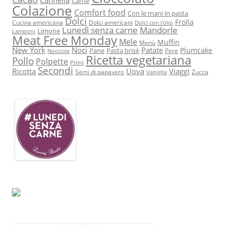
Cannella
Carne
Colazione
Comfort food
Con le mani in pasta
Dolci
Frolla
Cucina americana
Dolci americani
Dolci con l'olio
Lunedì senza carne
Mandorle
Limone
Lamponi
Meat Free Monday
Mele
Muffin
Menù
New York
Noci
Patate
Plumcake
Pane
Pasta brisè
Pere
Nocciole
Ricetta vegetariana
Pollo
Polpette
Primi
Secondi
Ricotta
Uova
Viaggi
Semi di papavero
Zucca
Vaniglia