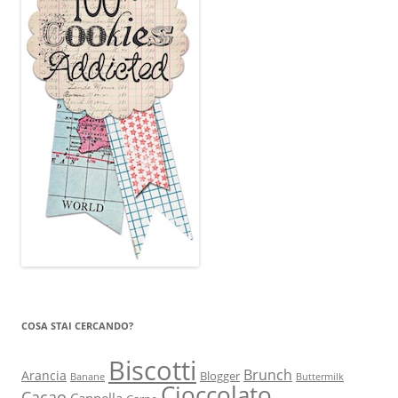
COSA STAI CERCANDO?
Biscotti
Brunch
Arancia
Blogger
Banane
Buttermilk
Cioccolato
Cacao