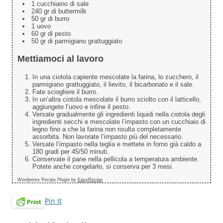
1 cucchiaino di sale
240 gr di buttermilk
50 gr di burro
1 uovo
60 gr di pesto
50 gr di parmigiano grattuggiato
Mettiamoci al lavoro
In una ciotola capiente mescolate la farina, lo zucchero, il
parmigiano grattuggiato, il lievito, il bicarbonato e il sale.
Fate sciogliere il burro.
In un’altra ciotola mescolate il burro sciolto con il latticello,
aggiungete l’uovo e infine il pesto.
Versate gradualmente gli ingredienti liquidi nella ciotola degli
ingredienti secchi e mescolate l’impasto con un cucchiaio di
legno fino a che la farina non risulta completamente
assorbita. Non lavorate l’impasto più del necessario.
Versate l’impasto nella teglia e mettete in forno già caldo a
180 gradi per 45/50 minuti.
Conservate il pane nella pellicola a temperatura ambiente.
Potete anche congelarlo, si conserva per 3 mesi.
Wordpress Recipe Plugin by
EasyRecipe
Pin It