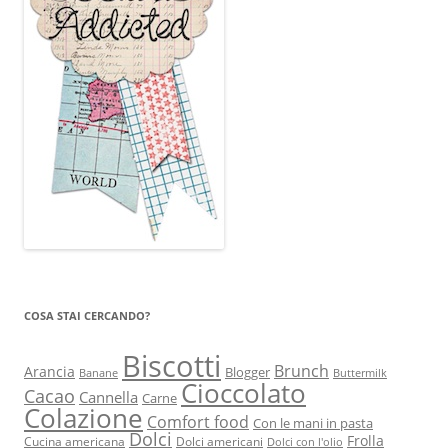
COSA STAI CERCANDO?
Biscotti
Brunch
Arancia
Blogger
Banane
Buttermilk
Cioccolato
Cacao
Cannella
Carne
Colazione
Comfort food
Con le mani in pasta
Dolci
Frolla
Cucina americana
Dolci americani
Dolci con l'olio