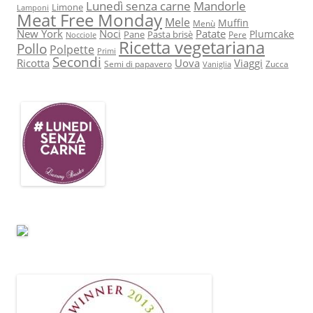
Lunedì senza carne
Mandorle
Limone
Lamponi
Meat Free Monday
Mele
Muffin
Menù
New York
Noci
Patate
Plumcake
Pane
Pasta brisè
Pere
Nocciole
Ricetta vegetariana
Pollo
Polpette
Primi
Secondi
Ricotta
Uova
Viaggi
Semi di papavero
Zucca
Vaniglia