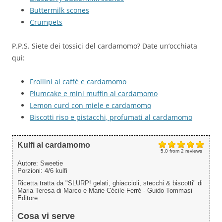
Buttermilk scones
Crumpets
P.P.S. Siete dei tossici del cardamomo? Date un’occhiata
qui:
Frollini al caffè e cardamomo
Plumcake e mini muffin al cardamomo
Lemon curd con miele e cardamomo
Biscotti riso e pistacchi, profumati al cardamomo
Kulfi al cardamomo
5.0
from
2
reviews
Autore:
Sweetie
Porzioni:
4/6 kulfi
Ricetta tratta da "SLURP! gelati, ghiaccioli, stecchi & biscotti" di
Maria Teresa di Marco e Marie Cécile Ferré - Guido Tommasi
Editore
Cosa vi serve