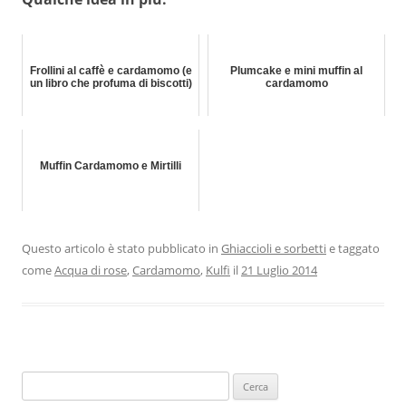
Frollini al caffè e cardamomo (e
Plumcake e mini muffin al
un libro che profuma di biscotti)
cardamomo
Muffin Cardamomo e Mirtilli
Questo articolo è stato pubblicato in
Ghiaccioli e sorbetti
e taggato
come
Acqua di rose
,
Cardamomo
,
Kulfi
il
21 Luglio 2014
Ricerca
per: