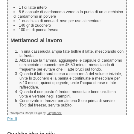
1 l di latte intero
5-6 capsule di cardamomo verde o la punta di un cucchiaino
di cardamomo in polvere
1 cucchiaio di acqua di rose per uso alimentare
140 gr di zucchero
100 ml di panna fresca
Mettiamoci al lavoro
In una casseruola ampia fate bollire il latte, mescolando con
la frusta.
Abbassate la fiamma, aggiungete le capsule di cardamomo
schiacciate e cuocete per 45-50 minuti, mescolando di
frequente per evitare che il latte bruci sul fondo.
Quando il latte sarà sceso a circa metà del volume iniziale,
unite lo zucchero e la panna e continuate a mescolare per
5-10 minuti, quindi spegnete, unite l'acqua di rose e fate
raffreddare.
Quando il composto è freddo, mescolate bene un'ultima
volta e versate negli stampini.
Conservate in freezer per almeno 8 ore prima di servire.
Tolti dal freezer, servite subito.
Wordpress Recipe Plugin by
EasyRecipe
Pin It
Qualche idea in più: