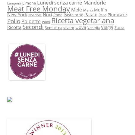
Lunedì senza carne
Mandorle
Limone
Lamponi
Meat Free Monday
Mele
Muffin
Menù
New York
Noci
Patate
Plumcake
Pane
Pasta brisè
Pere
Nocciole
Ricetta vegetariana
Pollo
Polpette
Primi
Secondi
Ricotta
Uova
Viaggi
Semi di papavero
Zucca
Vaniglia