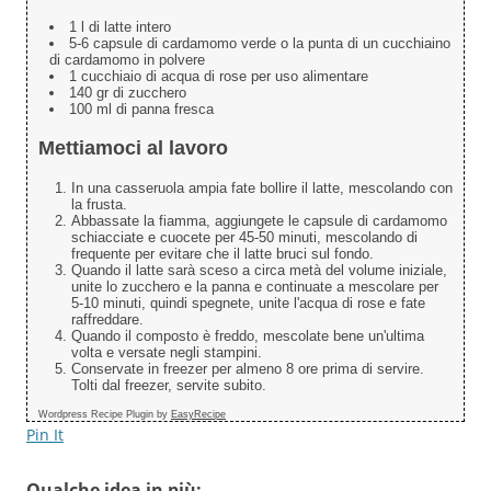
1 l di latte intero
5-6 capsule di cardamomo verde o la punta di un cucchiaino
di cardamomo in polvere
1 cucchiaio di acqua di rose per uso alimentare
140 gr di zucchero
100 ml di panna fresca
Mettiamoci al lavoro
In una casseruola ampia fate bollire il latte, mescolando con
la frusta.
Abbassate la fiamma, aggiungete le capsule di cardamomo
schiacciate e cuocete per 45-50 minuti, mescolando di
frequente per evitare che il latte bruci sul fondo.
Quando il latte sarà sceso a circa metà del volume iniziale,
unite lo zucchero e la panna e continuate a mescolare per
5-10 minuti, quindi spegnete, unite l'acqua di rose e fate
raffreddare.
Quando il composto è freddo, mescolate bene un'ultima
volta e versate negli stampini.
Conservate in freezer per almeno 8 ore prima di servire.
Tolti dal freezer, servite subito.
Wordpress Recipe Plugin by
EasyRecipe
Pin It
Qualche idea in più: