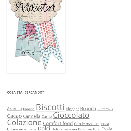
COSA STAI CERCANDO?
Biscotti
Brunch
Arancia
Blogger
Banane
Buttermilk
Cioccolato
Cacao
Cannella
Carne
Colazione
Comfort food
Con le mani in pasta
Dolci
Frolla
Cucina americana
Dolci americani
Dolci con l'olio