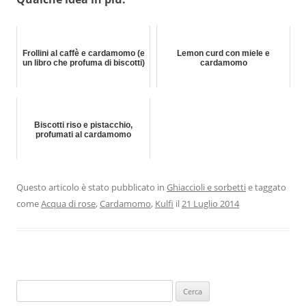
Frollini al caffè e cardamomo (e
Lemon curd con miele e
un libro che profuma di biscotti)
cardamomo
Biscotti riso e pistacchio,
profumati al cardamomo
Questo articolo è stato pubblicato in
Ghiaccioli e sorbetti
e taggato
come
Acqua di rose
,
Cardamomo
,
Kulfi
il
21 Luglio 2014
Ricerca
per: