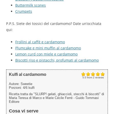
Buttermilk scones
Crumpets
P.P.S. Siete dei tossici del cardamomo? Date un’occhiata
qui:
Frollini al caffè e cardamomo
Plumcake e mini muffin al cardamomo
Lemon curd con miele e cardamomo
Biscotti riso e pistacchi, profumati al cardamomo
Kulfi al cardamomo
5.0
from
2
reviews
Autore:
Sweetie
Porzioni:
4/6 kulfi
Ricetta tratta da "SLURP! gelati, ghiaccioli, stecchi & biscotti" di
Maria Teresa di Marco e Marie Cécile Ferré - Guido Tommasi
Editore
Cosa vi serve